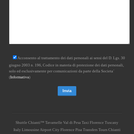
Acconsento al trattamento dei dati personali ai sensi del D. Lgs. 30
giugno 2003 n. 196, Codice in materia di protezione dei dati personali,
solo ed esclusivamente per comunicazioni da parte della Societa´
(
Informativa
)
Shuttle Chianti™ Tavarnelle Val di Pesa Taxi Florence Tuscany
Italy Limousine Airport City Florence Pisa Transfers Tours Chianti